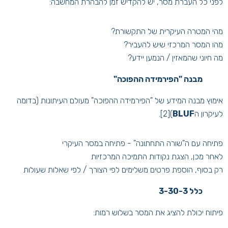
לפני כל העברת מסר, יש להקדיש זמן להבהרת המחשבה:
מהי המטרה העיקרית של התקשורת?
מהו המסר המרכזי שיש להעביר?
מה חיוני שהמאזין / הנמען יידע?
מבנה "הפירמידה ההפוכה
"
אימוץ מבנה המידע של "הפירמידה ההפוכה" מעולם העיתונות (בדומה
לעיקרון ה
BLUF
)
[2]
.
פתיחה עם ה"שורה התחתונה" - פתיחה במסר העיקרי
לאחר מכן, הצגת נקודות התמיכה המרכזיות
רק בסוף, הוספת פרטים משלימים לפי הצורך / לפי שאלות שעולות
כלל 3-30-3
פיתוח יכולת להציג את המסר בשלוש רמות: