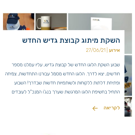
השקת מיתוג קבוצת גדיש החדש
אירוע
| 27/06/21
שבוע השקת הלוגו החדש של קבוצת גדיש, עליו עמלנו מספר
חודשים, יצא לדרך. הלוגו החדש מסמל עבורנו התחדשות, צמיחה
ופתיחת דלתות ללקוחות ולשותפויות חדשות שבדרך! השבוע
התחיל בחשיפת הלוגו המרגשת שערך בנג'ו המנכ"ל לעובדים
ב"live", ותקשור הלוגו החדש במייל לכלל הלקוחות שלנו ששמחו
לקריאה
יחד איתנו. במקביל דאגנו להחלפת השלטים במשרדים ובאתרים,
חילקנו השבוע בכל הסניפים […]