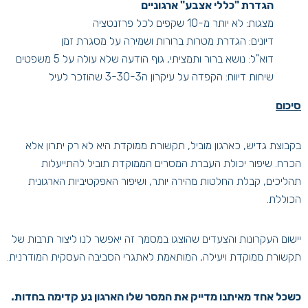
הגדרת "כללי אצבע" ארגוניים
מצגות: לא יותר מ-10 שקפים לכל פרזנטציה
דיונים: הגדרת מטרות ברורות ושמירה על מסגרת זמן
דוא"ל: נושא ברור ותמציתי, גוף הודעה שלא עולה על 5 משפטים
שיחות דיווח: הקפדה על עיקרון ה3-30-3 שהוזכר לעיל
סיכום
בקבוצת גדיש, כארגון מוביל, תקשורת ממוקדת היא לא רק יתרון אלא
הכרח. שיפור יכולת העברת המסרים הממוקדת תוביל להתייעלות
תהליכים, קבלת החלטות מהירה יותר, ושיפור האפקטיביות הארגונית
הכוללת.
יישום העקרונות והצעדים שהוצגו במסמך זה יאפשר לנו ליצור תרבות של
תקשורת ממוקדת ויעילה, המותאמת לאתגרי הסביבה העסקית המודרנית.
כשכל אחד מאיתנו מדייק את המסר שלו הארגון נע קדימה בחדות.