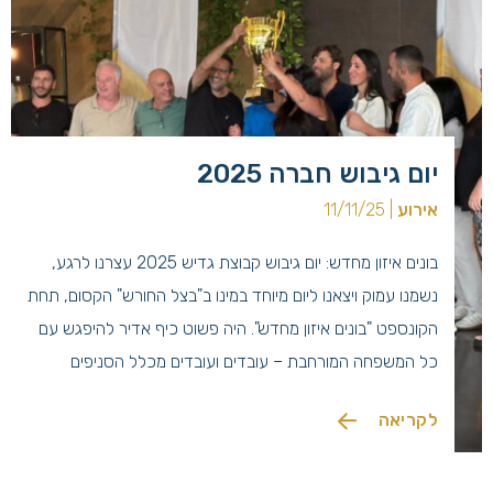
יום גיבוש חברה 2025
אירוע
| 11/11/25
בונים איזון מחדש: יום גיבוש קבוצת גדיש 2025 עצרנו לרגע,
נשמנו עמוק ויצאנו ליום מיוחד במינו ב"בצל החורש" הקסום, תחת
הקונספט "בונים איזון מחדש". היה פשוט כיף אדיר להיפגש עם
כל המשפחה המורחבת – עובדים ועובדים מכלל הסניפים
והמנהלות ברחבי הארץ, להתמלא באנרגיה טובה ולהתחבר אחד
לקריאה
לשני. מה היה לנו בתוכנית? התחלנו את הבוקר ברגוע […]