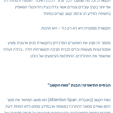
תקשורת, וכל מה שמעבר לכך עלול "ללכת לאיבוד". תופעה זו מתחדדת
אף יותר בקרב עובדים צעירים אשר גדלו בעידן הדיגיטלי המאופיין
בחשיפה למידע רב ובזמני קשב קצרים במיוחד.
תקשורת ממוקדת היא לא רק כלי - היא תרבות.
מסמך זה מציג את האתגרים המרכזיים בתקשורת פנים ארגונית ומציע
אסטרטגיות מעשיות וכלים לבניית סביבה תקשורתית חדה , ברורה ויעילה
שתשפר את התהליכים, ההחלטות והביצועים של כולנו.
הבסיס התיאורטי: הבנת "טווח הקשב
"
טווח הקשב (באנגלית, Attention Span) הוא מושג המתאר את משך
הזמן שאדם מסוגל להתרכז במשימה או במידע מסוים ללא הסחת דעת.
חוקרים בתחום הפסיכולוגיה הקוגניטיבית מצביעים על מגמה מדאיגה של