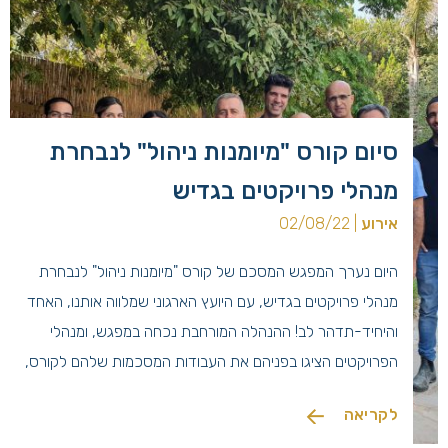
סיום קורס "מיומנות ניהול" לנבחרת
מנהלי פרויקטים בגדיש
אירוע
| 02/08/22
היום נערך המפגש המסכם של קורס "מיומנות ניהול" לנבחרת
מנהלי פרויקטים בגדיש, עם היועץ הארגוני שמלווה אותנו, האחד
והיחיד-תדהר לב! ההנהלה המורחבת נכחה במפגש, ומנהלי
הפרויקטים הציגו בפניהם את העבודות המסכמות שלהם לקורס,
רעיונות יצירתיים ומעניינים שללא ספק יצעידו אותם ואת גדיש
לקריאה
קדימה!!! בהזדמנות חגיגית זו הוענק כתב מינוי לטל אוזן, עם