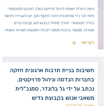
גישה ניהולית יישומית לניהול פרוייקט בשלב התכנון הסטטוטורי
פתח דבר כדי שהתוכנית תזכה לתוקף חוקי, יש להעבירה לאישור
בהליך סטטוטורי. ההליך מתחיל בגיבוש חזון, קביעת יעדים
ומטרות, וממשיך בהכנת מסמכי תכנית המוגשים לוועדות השונות
בהתאם לחוק התכנון והבניה, תשכ"ה 1965. חוקי התכנון בארץ
לקריאה
החלו עוד בפקודת בניין ערים משנת 1921, שנועדה להבטיח
פיתוח מסודר של […]
חשיבות בניית תרבות ארגונית חזקה
בחברות הנדסה וניהול פרויקטים,
נכתב על ידי גל בלונדר, סמנכ"לית
משאבי אנוש בקבוצת גדיש
כתבה
| 07/08/25