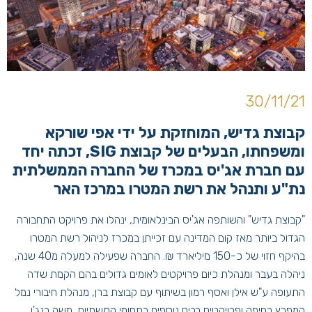
30/11/21
קבוצת גדיש, המוחזקת על ידי אפי שורקא
ומשפחתו, הבעלים של קבוצת SIG, זכתה יחד
עם חברת אג'יס במכרז של החברה הממשלתית
נת"ע ותנהל את רשת המטרו במרכז האר
"קבוצת גדיש" והשותפה אג'יס הבינלאומית, ינהלו את פרויקט התחבורה
הגדול ביותר מאז קום המדינה עם זכייתן במכרז לניהול רשת המטרו
בהיקף חזוי של כ-150 מיליארד ₪. החברה שפעילה למעלה מ40 שנה,
ניהלה בעבר ומנהלת כיום פרויקטים לאומים גדולים בהם הקמת שדה
התעופה ע"ש אילן ואסף רמון בשיתוף עם קבוצת ברן, מנהלת חיבורי נמל
המפרץ בחיפה ופרויקטים רבים נוספים בתחומי התשתיות. משה בנג'ו,