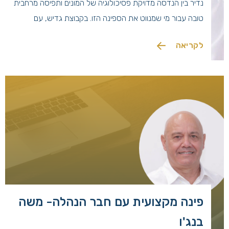
נדיר בין הנדסה מדויקת פסיכולוגיה של המונים ותפיסה מרחבית
טובה עבור מי שמנווט את הספינה הזו. בקבוצת גדיש, עם
כחמישה עשורים של ניסיון בניהול פרויקטים, המונח "נתיב תחבורה
לקריאה
ציבורית" (נת"צ) מזמן הפסיק להיות רק צבע צהוב על האספלט
[…]
פינה מקצועית עם חבר הנהלה- משה
בנג'ו