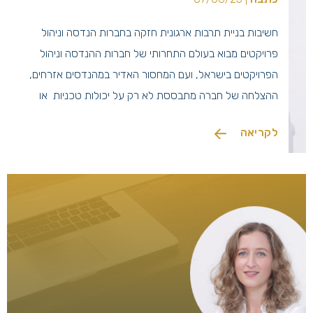
חשיבות בניית תרבות ארגונית חזקה בחברות הנדסה וניהול
פרויקטים מבוא בעולם התחרותי של חברות ההנדסה וניהול
הפרויקטים בישראל, ועם המחסור האדיר במהנדסים אזרחים,
ההצלחה של חברה מתבססת לא רק על יכולות טכניות או
מסחריות, אלא בעיקר על הון אנושי איכותי והיכולת לשמרו.
לקריאה
כמנהלת משאבי אנוש בחברת ניהול פרויקטים, אני נתקלת
באתגר הולך וגובר: שיעורי תחלופה […]