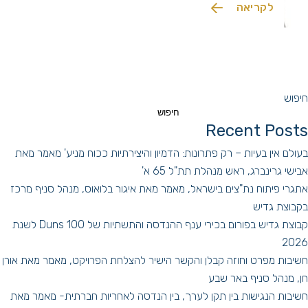
לקריאה
,מתכננים ומנהלי פרויקטים לבנות מציאות נגישה, […]
חיפוש
חיפוש
Recent Posts
בעולם אין בעיות – רק פתרונות: הדמיון והיצירתיות ככוח מניע' מאמר מאת
אבישי גרינברג, ראש מנהלת תת"ל 65 א'
אתגרי פיתוח נת"צים בישראל, מאמר מאת איגור בלואוס, מנהל סניף מרכז
בקבוצת גדיש
קבוצת גדיש בפורום בכירי ענף ההנדסה והתשתיות של Duns 100 לשנת
2026
חשיבות מפרט וחוזה קבלן והקשר הישיר להצלחת הפרויקט, מאמר מאת אורן
חן, מנהל סניף באר שבע
חשיבות הנגישות בין תקן לערך, בין הנדסה לאחריות חברתית- מאמר מאת