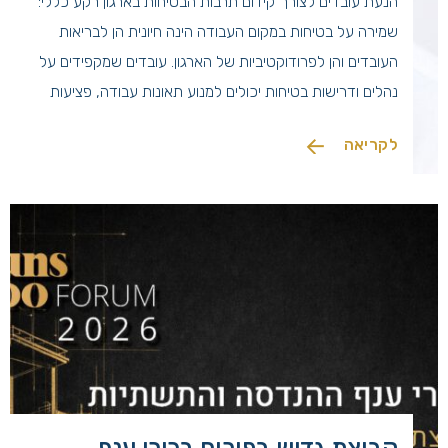
הנעת עובדים לצורך קידום תרבות הבטיחות בארגון רקע כללי:
שמירה על בטיחות במקום העבודה הינה חיונית הן לבריאות
העובדים והן לפרודוקטיביות של הארגון. עובדים שמקפידים על
נהלים ודרישות בטיחות יכולים למנוע תאונות עבודה, פציעות
ואובדן זמן עבודה, יחד עם זאת השגת מוטיבציה גבוהה לבטיחות
לקריאה
יכולה להיות אתגר משמעותי. ישנם מספר דרכים שניתן לאמץ כדי
להגדיל […]
קבוצת גדיש בפורום בכירי ענף