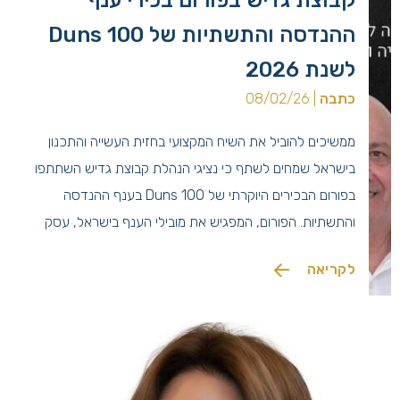
ההנדסה והתשתיות של Duns 100
לשנת 2026
כתבה
| 08/02/26
ממשיכים להוביל את השיח המקצועי בחזית העשייה והתכנון
בישראל שמחים לשתף כי נציגי הנהלת קבוצת גדיש השתתפו
בפורום הבכירים היוקרתי של Duns 100 בענף ההנדסה
והתשתיות. הפורום, המפגיש את מובילי הענף בישראל, עסק
השנה בסוגיות האסטרטגיות המעצבות את פני המדינה: החל
לקריאה
מקידום פרויקטים לאומיים מורכבים ועד להתמודדות עם אתגרי
המשק והתשתיות בראייה עתידית. עבורנו בקבוצת […]