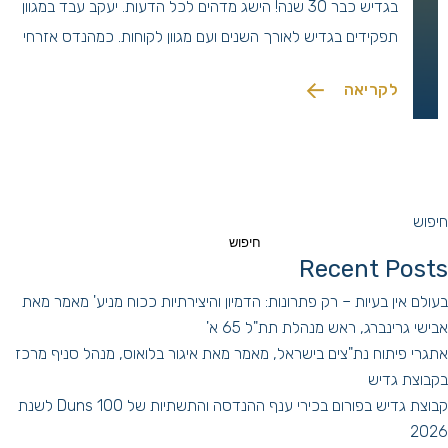
בגדיש כבר 30 שנה! הישג מדהים לכל הדעות. יעקב עבד במגוון
תפקידים בגדיש לאורך השנים ועם מגוון לקוחות. כמהנדס אזרחי
יש לו 38 שנות וותק בתחום ההנדסה, בניהול ביצוע ותכנון.
לקריאה
חיפוש
חיפוש
Recent Posts
בעולם אין בעיות – רק פתרונות: הדמיון והיצירתיות ככוח מניע' מאמר מאת
אבישי גרינברג, ראש מנהלת תת"ל 65 א'
אתגרי פיתוח נת"צים בישראל, מאמר מאת איגור בלואוס, מנהל סניף מרכז
בקבוצת גדיש
קבוצת גדיש בפורום בכירי ענף ההנדסה והתשתיות של Duns 100 לשנת
2026