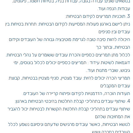
בנושאים שונים: עבודה בגובה, עבודות בניה, בטיחות חשמל, פיגומים,
עבודות הנפה ועוד.
3. תוכניות תמריצים לקידום הבטיחות:
ניתן ליישם בארגון פעולות המסייעות לקידום הבטיחות: תחרות בטיחות בין
עובדים ובין סניפים
היכולה להוות סיבה טובה לגרימת מוטיבציה גבוהה של העובדים וקידום
הבטיחות, ובתוך כך
לכלול מתן תמריצים כספיים והכרת עובדים ששומרים על נהלי הבטיחות.
דוגמאות לשיטות עידוד : תמריצים כספיים יכולים לכלול בונוסים, ימי
גיבוש, שוברי מתנות ועוד..
תמריצי הכרה יכולים להיות: עובד מצטיין, סניף מצטיין בבטיחות, קבוצת
עובדים המקבלים
תעודות הוכרה, הזדמנויות לקידום ופיתוח קריירה של העובדים.
4. שיתוף עובדים בתהליכי קבלת החלטות בהיבטי הבטיחות בארגון:
שיתוף עובדים בתהליכי קבלת החלטות הקשורות לבטיחות יכול להגביר
את המחויבות שלהם
לנושא הבטיחות, כאשר עובדים מרגישים שדעתם וניסיונם נשמע לכלל
העובדים בחברה ושיש