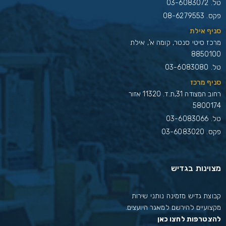
טל.
03-6083072
פקס. 08-6279553
סניף אילת
מרכז סיטי סנטר, קומה א', אילת
8850100
טל.
03-6083080
סניף מרכז
רחוב המצודה 31,ת.ד. 11320 אזור
5800174
טל.
03-6083066
פקס. 03-6083020
מצוינות בגדיש
קבוצת גדיש מזמינה נותני שירות
מקצועיים להירשם למאגר היועצים.
להצטרפות לחצו כאן