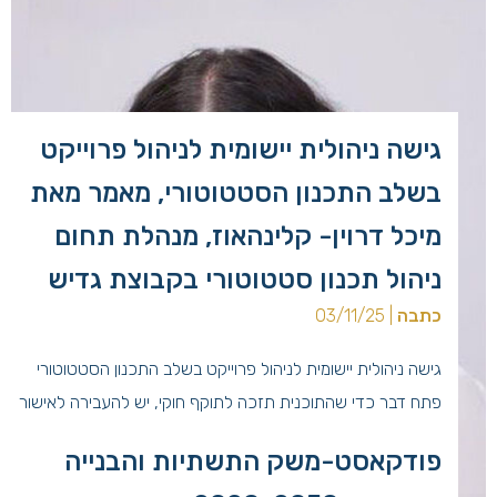
גישה ניהולית יישומית לניהול פרוייקט
בשלב התכנון הסטטוטורי, מאמר מאת
מיכל דרוין- קלינהאוז, מנהלת תחום
ניהול תכנון סטטוטורי בקבוצת גדיש
כתבה
| 03/11/25
גישה ניהולית יישומית לניהול פרוייקט בשלב התכנון הסטטוטורי
פתח דבר כדי שהתוכנית תזכה לתוקף חוקי, יש להעבירה לאישור
בהליך סטטוטורי. ההליך מתחיל בגיבוש חזון, קביעת יעדים
פודקאסט-משק התשתיות והבנייה
ומטרות, וממשיך בהכנת מסמכי תכנית המוגשים לוועדות השונות