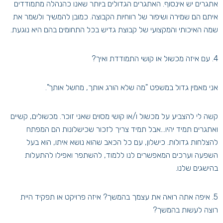
אתגרים יש אינסוף. האתגרים הגדולים ביותר שאנו כהנהלה מתמודדים
איתם הם שמירה ושיפור של רווחיות הקבוצה. כמובן להמשיך ולשמר את
שמה האיכותי והמקצועי של קבוצת גדיש בכל התחומים בהם היא נוגעת.
4. עם איזה מכשול או קושי התמודדת ואיך?
אני מאמין גדול במשפט "מה שלא הורג אותך, מחשל אותך".
קשה לי להצביע על מכשול ו/או קושי מסוים שאני זוכר. מכשולים, קשיים
ואתגרים תמיד יהיו...אבל תמיד צריך לזכור שכישלונות הם המפתח
להצלחות גדולות. כישלון, עם כל הכאב שהוא נושא איתו, הוא בעל
השפעה וערכים המאפשרים לנו ללמוד, להשתפר ואפילו להתעלות
בהישגים שלנו.
5. איפה אתה רואה את עצמך בהמשך? איזה פרויקט או תפקיד היית
רוצה לעשות בהמשך?