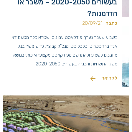
בעשורים 2020-2050 – משבר או
בהתאם לחוק התכנון והבניה, תשכ"ה 1965. חוקי התכנון בארץ
לקריאה
החלו עוד בפקודת בניין ערים משנת 1921, שנועדה להבטיח
הזדמנות?
פיתוח מסודר של […]
כתבה
| 20/09/21
בשבוע שעבר נערך פודקאסט עם ניסן שטראוכלר מטעם דאן
אנד ברדסטריט וכלכליסט ומנכ"ל קבוצת גדיש משה בנג'ו.
מוזמנים לשמוע ולהתרשם מפודקאסט מקצועי ואיכותי בנושא
משק התשתיות והבנייה בעשורים 2020-2050
לקריאה