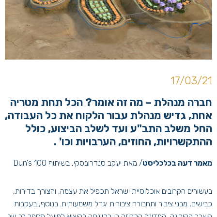
17/03/21
חברה מנהלת – מה זה אומר? הכל תחת מטריה
אחת, גדיש מנהלת עבור הלקוח את כל העבודה,
החל משלב התב"ע ועד לשלב הביצוע, כולל
ההתקשרויות, החוזים, הערבויות וכו' .
מאמר דעה בכלכליסט
/ מאת יעקב סנדרובסקי, בשיתוף Dun's 100
בעשורים הקרובים אוכלוסיית ישראל תכפיל את עצמה, והצורך בדירות,
כבישים, מבני ציבור ותחבורה ציבורית יגדל משמעותית. בנוסף, בעקבות
משבר הקורונה, המדינה הכריזה כי בכוונתה להוציא לפועל מספר רב של