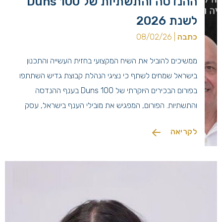
ההנדסה והתשתיות של Duns 100
לשנת 2026
כתבה
| 08/02/26
ממשיכים להוביל את השיח המקצועי בחזית העשייה והתכנון
בישראל שמחים לשתף כי נציגי הנהלת קבוצת גדיש השתתפו
בפורום הבכירים היוקרתי של Duns 100 בענף ההנדסה
והתשתיות. הפורום, המפגיש את מובילי הענף בישראל, עסק
השנה בסוגיות האסטרטגיות המעצבות את פני המדינה: החל
לקריאה
מקידום פרויקטים לאומיים מורכבים ועד להתמודדות עם אתגרי
המשק והתשתיות בראייה עתידית. עבורנו בקבוצת […]