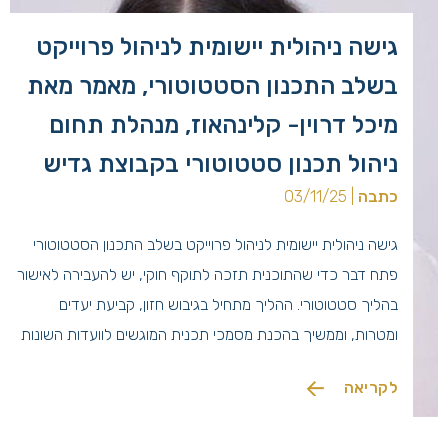
גישה ניהולית יישומית לניהול פרוייקט
בשלב התכנון הסטטוטורי, מאמר מאת
מיכל דרוין- קלינהאוז, מנהלת תחום
ניהול תכנון סטטוטורי בקבוצת גדיש
כתבה
| 03/11/25
גישה ניהולית יישומית לניהול פרוייקט בשלב התכנון הסטטוטורי
פתח דבר כדי שהתוכנית תזכה לתוקף חוקי, יש להעבירה לאישור
בהליך סטטוטורי. ההליך מתחיל בגיבוש חזון, קביעת יעדים
ומטרות, וממשיך בהכנת מסמכי תכנית המוגשים לוועדות השונות
בהתאם לחוק התכנון והבניה, תשכ"ה 1965. חוקי התכנון בארץ
לקריאה
החלו עוד בפקודת בניין ערים משנת 1921, שנועדה להבטיח
פיתוח מסודר של […]