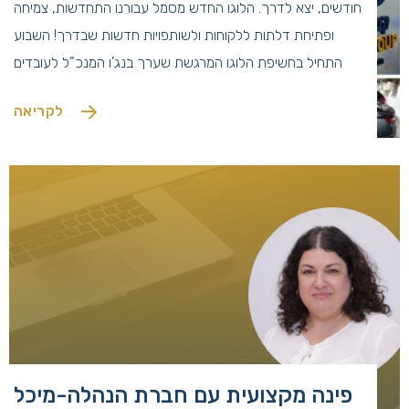
חודשים, יצא לדרך. הלוגו החדש מסמל עבורנו התחדשות, צמיחה
ופתיחת דלתות ללקוחות ולשותפויות חדשות שבדרך! השבוע
התחיל בחשיפת הלוגו המרגשת שערך בנג’ו המנכ”ל לעובדים
ב”live”, ותקשור הלוגו החדש במייל לכלל הלקוחות שלנו ששמחו
לקריאה
יחד איתנו. במקביל דאגנו להחלפת השלטים במשרדים ובאתרים,
חילקנו השבוע בכל הסניפים […]
פינה מקצועית עם חברת הנהלה-מיכל