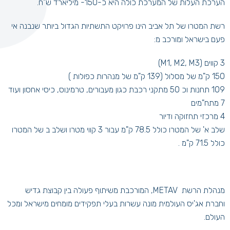
הערכת העלות של המערכת כולה היא כ-150- מיליארד ש"ח.
רשת המטרו של תל אביב הינו פרויקט התשתיות הגדול ביותר שנבנה אי
פעם בישראל ומורכב מ:
3 קווים (M1, M2, M3)
150 ק"מ של מסלול (139 ק"מ של מנהרות כפולות )
109 תחנות וכ 50 מתקני רכבת כגון מעבורים, טרמינוס, כיסי אחסון ועוד
7 מתח"מים
4 מרכזי תחזוקה ודיור
שלב א' של המטרו כולל 78.5 ק"מ עבור 3 קווי מטרו ושלב ב של המטרו
כולל 71.5 ק"מ .
מנהלת הרשת METAV, המורכבת משיתוף פעולה בין קבוצת גדיש
וחברת אג'יס העולמית מונה עשרות בעלי תפקידים מומחים מישראל ומכל
העולם.