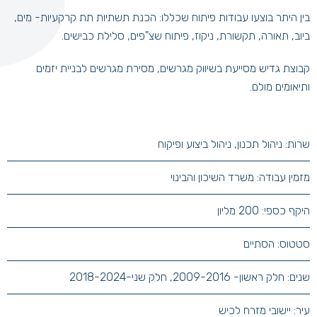
בין היתר בוצעו עבודות פיתוח שכללו: הכנת תשתיות תת קרקעיות- מים,
ביוב, תאורה, תקשורת, ניקוז, פיתוח שצ"פים, סלילת כבישים.
קבוצת גדיש מסייעת בשיווק מגרשים, מסירת מגרשים לבניית יזמים
ותיאומים מולם.
שרות: ניהול תכנון, ניהול ביצוע ופיקוח
מזמין עבודה: משרד השיכון והבינוי
היקף כספי: 200 מליון
סטטוס: הסתיים
שנים: חלק ראשון- 2009-2016, חלק שני-2018-2024
עיר: יישובי מזרח לכיש