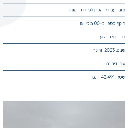
מזמין עבודה: הקרן לפיתוח דימונה
היקף כספי: כ-80 מיליון ₪
סטטוס: בביצוע
שנים: 2023-ואילך
עיר: דימונה
שטח: 42,491 דונם