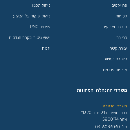
פרוייקטים
ניהול תכנון
לקוחות
ניהול ופיקוח על הביצוע
חדשות וארועים
שירותי PMO
קריירה
ייעוץ ניטור ובקרה הנדסית
יצירת קשר
יזמות
הצהרת נגישות
מדיניות פרטיות
משרדי ההנהלה והמחוזות
משרדי הנהלה
רחוב המצודה 31, ת.ד. 11320
אזור 5800174
טל.
03-6083030