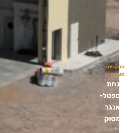
מתקנים
תעופתיים
מנחת
יוספטל-
האנגר
למסוק
גדיש