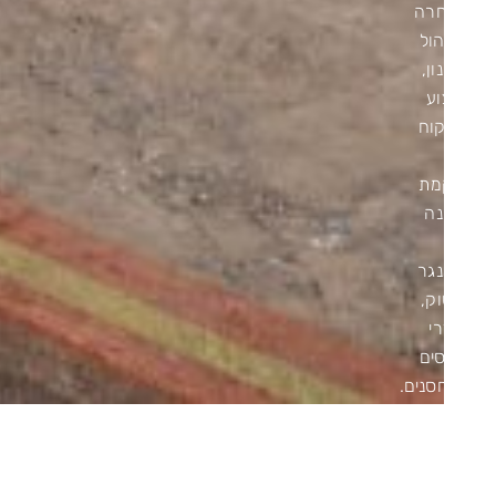
נבחרה
לניהול
תכנון,
ביצוע
ופיקוח
על
הקמת
מבנה
של
האנגר
מסוק,
חדרי
טייסים
ומחסנים.