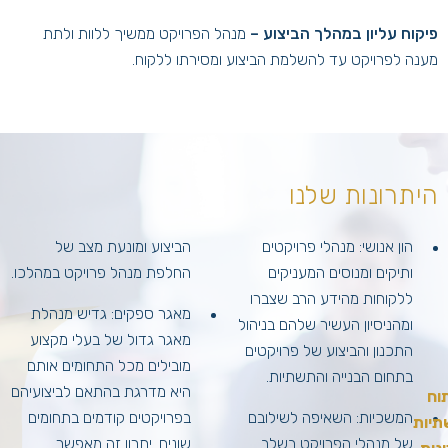
פיקוח עליון במהלך הביצוע –
מנהל הפרויקט ממשיך ללוות ולתת
מענה לפרויקט עד להשלמת הביצוע ומסירתו ללקוח.
היתרונות שלנו
הון אנושי: מנהלי פרויקטים
הביצוע ומונעת מצב של
ותיקים ומנוסים המעניקים
החלפת מנהל פרויקט במהלכו.
ללקוחות מהידע הרב שצברו
מאגר ספקים: גדיש מנהלת
ומהניסיון העשיר שלהם בניהול
מאגר גדול של בעלי מקצוע
התכנון והביצוע של פרויקטים
מובילים מכל התחומים אותם
בתחום הבנייה והתשתיות.
היא מדרגת בהתאם לביצועיהם
וח
המשכיות: השאיפה לשילובם
בפרויקטים קודמים בתחומים
יות
של מנהלי הפרויקט בשלב
שונים. יתרון זה מאפשר