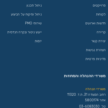
פרוייקטים
ניהול תכנון
לקוחות
ניהול ופיקוח על הביצוע
חדשות וארועים
שירותי PMO
קריירה
ייעוץ ניטור ובקרה הנדסית
יצירת קשר
יזמות
הצהרת נגישות
מדיניות פרטיות
משרדי ההנהלה והמחוזות
משרדי הנהלה
רחוב המצודה 31, ת.ד. 11320
אזור 5800174
טל.
03-6083030