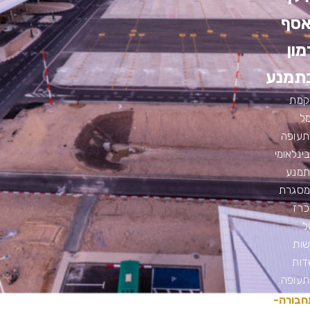
אסף
מון
תמנע
קמת
ל
תעופה
ינלאומי
תמנע
מסגרת
כרז
ל
שות
דות
עופה.
חבורה-