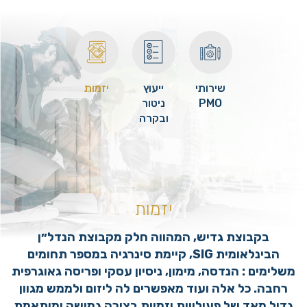
שירותי
ייעוץ
יזמות
PMO
ניטור
ובקרה
הנדסית
יזמות
בקבוצת גדיש, המהווה חלק מקבוצת הנדל״ן
הבינלאומית SIG, קיימת סינרגיה במספר תחומים
משלימים : הנדסה, מימון, ניסיון עסקי ופריסה גאוגרפית
רחבה. כל אלה ועוד מאפשרים לה ליזום ולממש מגוון
גדול מאד של פעילויות יזמיות בצורה גמישה ומותאמת