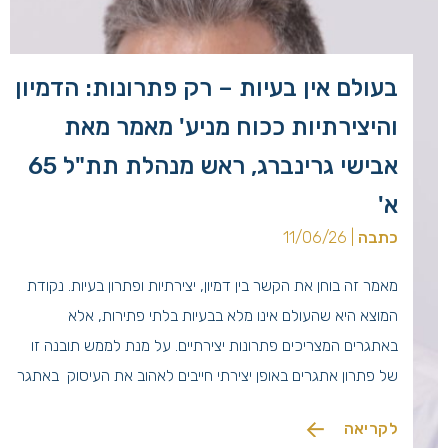
בעולם אין בעיות – רק פתרונות: הדמיון
והיצירתיות ככוח מניע' מאמר מאת
אבישי גרינברג, ראש מנהלת תת"ל 65
א'
כתבה
| 11/06/26
מאמר זה בוחן את הקשר בין דמיון, יצירתיות ופתרון בעיות. נקודת
המוצא היא שהעולם אינו מלא בבעיות בלתי פתירות, אלא
באתגרים המצריכים פתרונות יצירתיים. על מנת לממש תובנה זו
של פתרון אתגרים באופן יצירתי חייבים לאהוב את העיסוק באתגר
של הבנת הבעיות ומציאת פתרונות באופן יצירתי והפתרון היצירתי
לקריאה
הוא התוצר של גישה זו. ניתן לומר […]