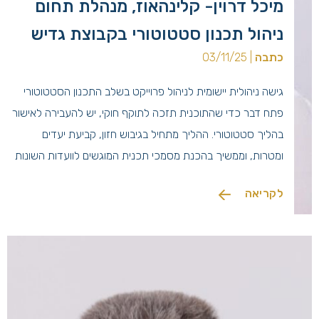
מיכל דרוין- קלינהאוז, מנהלת תחום
ניהול תכנון סטטוטורי בקבוצת גדיש
כתבה
| 03/11/25
גישה ניהולית יישומית לניהול פרוייקט בשלב התכנון הסטטוטורי
פתח דבר כדי שהתוכנית תזכה לתוקף חוקי, יש להעבירה לאישור
בהליך סטטוטורי. ההליך מתחיל בגיבוש חזון, קביעת יעדים
ומטרות, וממשיך בהכנת מסמכי תכנית המוגשים לוועדות השונות
בהתאם לחוק התכנון והבניה, תשכ"ה 1965. חוקי התכנון בארץ
לקריאה
החלו עוד בפקודת בניין ערים משנת 1921, שנועדה להבטיח
פיתוח מסודר של […]