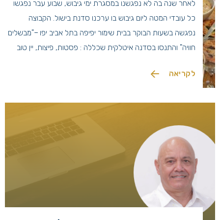
לאחר שנה בה לא נפגשנו במסגרת ימי גיבוש, שבוע עבר נפגשו
כל עובדי המטה ליום גיבוש בו ערכנו סדנת בישול. הקבוצה
נפגשה בשעות הבוקר בבית שימור יפיפה בתל אביב יפו –"מבשלים
חוויה" והתנסו בסדנה איטלקית שכללה : פסטות, פיצות, יין טוב
ועוד…. במסגרת יום הגיבוש, כהרגלה של קבוצת גדיש, ציינו את
לקריאה
המצטיין/ת מטה שלנו- רונית […]