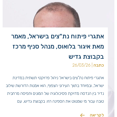
אתגרי פיתוח נת"צים בישראל, מאמר
מאת איגור בלואוס, מנהל סניף מרכז
בקבוצת גדיש
כתבה
| 26/03/26
אתגרי פיתוח נת"צים בישראל ניהול פרויקטי תשתית במדינת
ישראל, ובמיוחד בתווך העירוני הצפוף, הוא אמנות הדורשת שילוב
נדיר בין הנדסה מדויקת פסיכולוגיה של המונים ותפיסה מרחבית
טובה עבור מי שמנווט את הספינה הזו. בקבוצת גדיש, עם
כחמישה עשורים של ניסיון בניהול פרויקטים, המונח "נתיב תחבורה
לקריאה
ציבורית" (נת"צ) מזמן הפסיק להיות רק צבע צהוב על האספלט