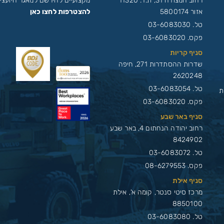
רחוב המצודה 31, ת.ד. 11320
מקצועיים להירשם למאגר היועצים
אזור 5800174
להצטרפות לחצו כאן
טל.
03-6083030
פקס. 03-6083020
סניף קריות
שדרות ההסתדרות 271, חיפה
2620248
טל.
03-6083054
ת
פקס. 03-6083020
סניף באר שבע
רחוב יהודה הנחתום 4, באר שבע
8424902
טל.
03-6083072
פקס. 08-6279553
סניף אילת
מרכז סיטי סנטר, קומה א', אילת
8850100
טל.
03-6083080