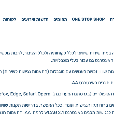
ה
ONE STOP SHOP
תחומים
חדשות וארועים
לקוחות
במתן שירות שיוויוני לכלל לקוחותיה ולכלל הציבור, לרבות גול
אינטרנט גם עבור בעלי מוגבלויות.
שוויון זכויות לאנשים עם מוגבלות (התאמות נגישות לשירות) התשע"
כנים באינטרנט AA.
סתם המעודכנת) Chrome, Firefox, Edge, Safari, Opera בדסקטופ וממובייל (אתר רספונסיבי).
ם ברוח תקן הנגישות ועומד
, ככל האפשר, בדרישות תקנות שוויון
התשע"ג 2013. תוסף זה מאפשר לאת