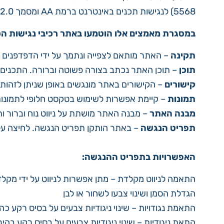
5568) לנגישות תכנים באינטרנט ברמת AA ומסמך WCAG2.0 הבינלאומי.
במסגרת מאמצים אלו הוטמעו באתר רכיבי נגישות הכ
תקינה
– האתר מותאם לצפייה ונתמך על ידי הדפדפנים 
תוכן
– תוכן האתר נכתב בצורה פשוטה וברורה. התכנים 
קישורים
– הקישורים באתר מונגשים באופן שניתן לזהותם
תמונות
– קיימת אפשרות לשימוש בטקסט חלופי לתמונות
מבנה האתר
– מבנה האתר מושתת על ניווט נוח וברור 
תפריט הנגשה
– באתר הותקן תפריט הנגשה. לחיצה ע
האפשרויות בתפריט ההנגשה:
התאמה לניווט מקלדת – מתן אפשרות לניווט על ידי מקל
הגדלת הסמן ושינוי צבעו לשחור או לבן
התאמת נגודויות – שינוי ניגודיות צבעים על בסיס רקע כה
התאת ניגודיות – שינוי ניגודיות צבעים על בסיס רקע בהיר