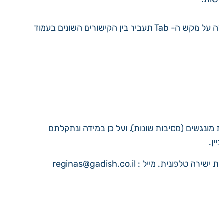
לצורך הפעלת האתר באמצעות מקלדת – גולשים המתקשים בהפעלת עכבר יכולים לגלוש באתר באמצעות מקלדת. לחיצה על מקש ה- Tab תעביר בין הקישורים השונים בעמוד
מונגשים (מסיבות שונות), ועל כן במידה ונתקלתם
ין.
יל : reginas@gadish.co.il