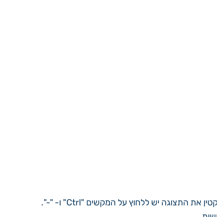
לצורך הגדלת התצוגה באתר – ניתן להגדיל את התצוגה באתר על-ידי לחיצה בו זמנית על המקשים "Ctrl" ו- "+". כדי להקטין את התצוגה יש ללחוץ על המקשים "Ctrl" ו- "-".
שות.