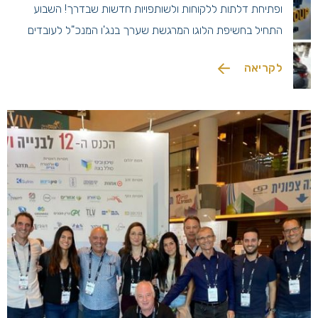
ופתיחת דלתות ללקוחות ולשותפויות חדשות שבדרך! השבוע
התחיל בחשיפת הלוגו המרגשת שערך בנג'ו המנכ"ל לעובדים
ב"live", ותקשור הלוגו החדש במייל לכלל הלקוחות שלנו ששמחו
לקריאה
יחד איתנו. במקביל דאגנו להחלפת השלטים במשרדים ובאתרים,
חילקנו השבוע בכל הסניפים […]