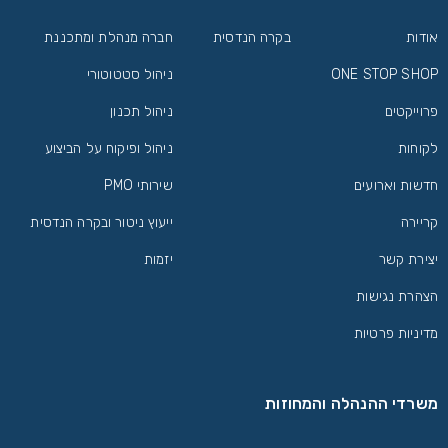
אודות
בקרה הנדסית
חברה מנהלת ומתכננת
ONE STOP SHOP
ניהול סטטוטורי
פרוייקטים
ניהול תכנון
לקוחות
ניהול ופיקוח על הביצוע
חדשות וארועים
שירותי PMO
קריירה
ייעוץ ניטור ובקרה הנדסית
יצירת קשר
יזמות
הצהרת נגישות
מדיניות פרטיות
משרדי ההנהלה והמחוזות