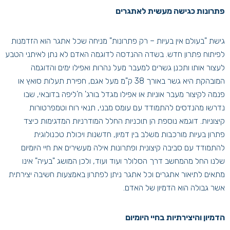
פתרונות כגישה מעשית לאתגרים
גישת "בעולם אין בעיות – רק פתרונות" מניחה שכל אתגר הוא הזדמנות
לפיתוח פתרון חדש. בשדה ההנדסה לדוגמה האדם לא נתן לאיתני הטבע
לעצור אותו ותכנן גשרים למעבר מעל נהרות ואפילו ימים והדוגמה
המובהקת היא גשר באורך 38 ק"מ מעל אגם, חפירת תעלות סואץ או
פנמה לקיצור מעבר אוניות או אפילו מגדל בורג' ח’ליפה בדובאי, שבו
נדרשו מהנדסים להתמודד עם עומס מבני, תנאי רוח וטמפרטורות
קיצוניות. דוגמא נוספת הן תוכניות החלל המודרניות המדגימות כיצד
פתרון בעיות מורכבות משלב בין דמיון, חדשנות ויכולת טכנולוגית
להתמודד עם סביבה קיצונית ופתרונות אילה מעשירים את חיי היומיום
שלנו החל מהמחשב דרך הסלולר ועוד ועוד, ולכן המושג "בעיה" אינו
מתאים לתיאור אתגרים וכל אתגר ניתן לפתרון באמצעות חשיבה יצירתית
אשר גבולה הוא הדמיון של האדם.
הדמיון והיצירתיות בחיי היומיום