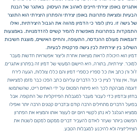
אתגרים באופן יצירתי חייבים לאהוב את העיסוק באתגר של הבנת
הבעיות ומציאת פתרונות באופן יצירתי והפתרון היצירתי הוא התוצר
של גישה זו. ניתן לומר כי הדמיון מהווה את הגבול היצירתיות, ואילו
התמקדות בפתרונות מאפשרת להמיר קשיים להזדמנויות. באמצעות
דוגמאות מעולם ההנדסה, התעופה, והחיים האישיים, מוצגת חשיבות
השילוב בין יצירתיות לבין גישה פרקטית לבעיות.
דמיון הוא היכולת לראות מציאות אחרת וליצור אפשרויות חדשות מעבר
למוכר. יצירתיות, בתורה, היא היישום המעשי של דמיון זה בפתרון אתגרים.
ז'ול ורן כתב את כל ספריו כספרי דמיון והם כללו צוללות, הגעה לירח
ועוד, אין צורך לציין כי כל הדברים עליהם כתב הפכו כבר מזמן למציאות
דוגמה מובהקת לכך היא פיתוח המטוס על ידי האחים רייט, שהשתמשו
בחזון ובדמיון כדי לעבור מעבר למגבלות הפיזיקליות של התקופה. אבל
בפועל הדברים מתחילים הרבה קודם ובדברים קטנים הרבה יותר ואפילו
ממציא הגלגל לא נתן לקשיי היום יום לעצור אותו והמציא את הפתרון
הפשוט ביותר שעזר לאדם להעביר דברים ממקום למקום לשנות את
הציויליזציה ולא להיכנע למגבלות הטבע.