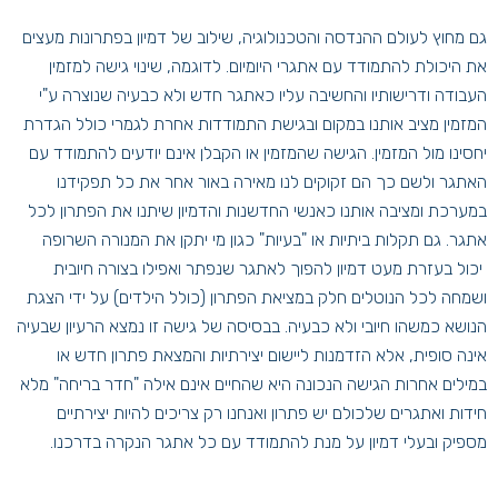
גם מחוץ לעולם ההנדסה והטכנולוגיה, שילוב של דמיון בפתרונות מעצים
את היכולת להתמודד עם אתגרי היומיום. לדוגמה, שינוי גישה למזמין
העבודה ודרישותיו והחשיבה עליו כאתגר חדש ולא כבעיה שנוצרה ע"י
המזמין מציב אותנו במקום ובגישת התמודדות אחרת לגמרי כולל הגדרת
יחסינו מול המזמין. הגישה שהמזמין או הקבלן אינם יודעים להתמודד עם
האתגר ולשם כך הם זקוקים לנו מאירה באור אחר את כל תפקידנו
במערכת ומציבה אותנו כאנשי החדשנות והדמיון שיתנו את הפתרון לכל
אתגר. גם תקלות ביתיות או "בעיות" כגון מי יתקן את המנורה השרופה
יכול בעזרת מעט דמיון להפוך לאתגר שנפתר ואפילו בצורה חיובית
ושמחה לכל הנוטלים חלק במציאת הפתרון (כולל הילדים) על ידי הצגת
הנושא כמשהו חיובי ולא כבעיה. בבסיסה של גישה זו נמצא הרעיון שבעיה
אינה סופית, אלא הזדמנות ליישום יצירתיות והמצאת פתרון חדש או
במילים אחרות הגישה הנכונה היא שהחיים אינם אילה "חדר בריחה" מלא
חידות ואתגרים שלכולם יש פתרון ואנחנו רק צריכים להיות יצירתיים
מספיק ובעלי דמיון על מנת להתמודד עם כל אתגר הנקרה בדרכנו.