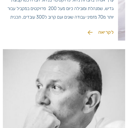
גדיש, שמנהלת ומובילה כיום מעל 200 פרויקטים במקביל עבור
יותר מ70 מזמיני עבודה שונים ועם קרוב ל300 עובדים, תכנית
עבודה שנתית אינה תוצר אדמיניסטרטיבי – אלא מערכת ניהול
לקריאה
רב־שכבתית שמייצרת סדר, קבלת החלטות, תכנון צמיחה והנעת
[…]